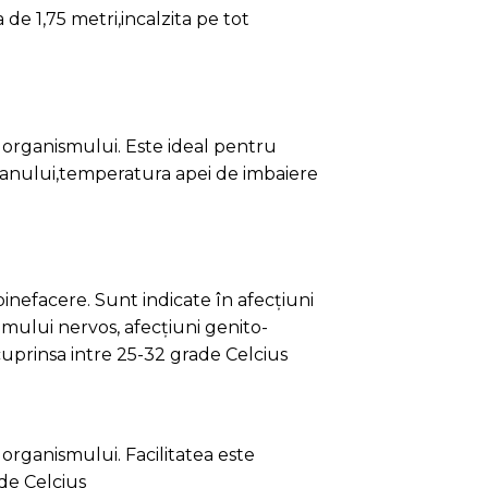
organismului. Facilitatea este
ade Celcius
tora in conditii optime
ortă mai mult de 42 de grade Celsius,
mei, astfel crescând transpirația, prin
irculatiei si scaderea tensiunii,reduce
imunitatea,elimina stresul,ajuta la