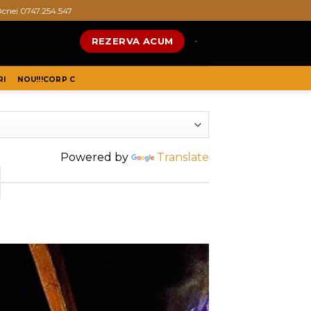
Ocnei 0747.254.547
REZERVA ACUM
-
RI
NOU!!!CORP C
Powered by
Translate