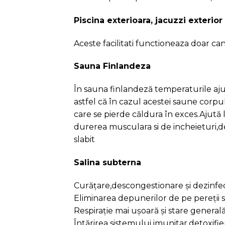
Curățare,descongestionare şi dezinfec
Eliminarea depunerilor de pe pereții s
Respirație mai ușoară și stare genera
Întărirea sistemului imunitar,detoxifier
Reducerea suferințelor generate de af
Camera de relaxare dedicata adult
Ti-am pregatit o zona speciala dedicata 
liniste.
Loc de joaca pentru copii
Rasfatul celor mici locul de joaca inter
Sala pentru masaj
Relaxare si recuperare la sedinte de 