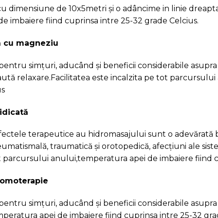
romoterapie
entru simțuri, aducând și beneficii considerabile asupra 
mperatura apei de imbaiere fiind cuprinsa intre 25-32 gr
r si sauna uscata exterioara cu lemne
d temperaturile si conditiile meteo permit utilizarea aces
ung la 90-100 de grade Celsius. Organismul uman nu sup
 încearcă să își regleze temperatura dilatând porii epider
la detoxifierea organismului,contribuie la imbunatatirea c
ongestioneaza caile respiratorii,ajuta la slabit,intareste 