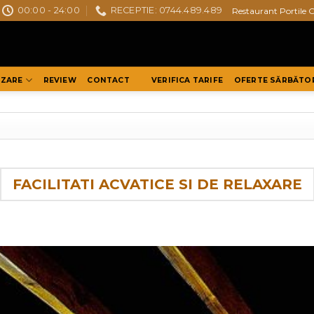
00:00 - 24:00
RECEPTIE: 0744.489.489
Restaurant Portile 
AZARE
REVIEW
CONTACT
VERIFICA TARIFE
OFERTE SĂRBĂTO
FACILITATI ACVATICE SI DE RELAXARE