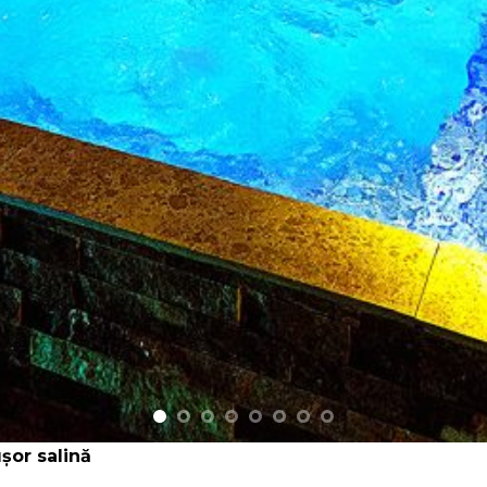
ușor salină
 cu dimensiune de 10x5metri și o adâncime in linie dreapta 
e imbaiere fiind cuprinsa intre 25-32 grade Celcius.
tă cu magneziu
pentru simțuri, aducând și beneficii considerabile asupra
aută relaxare.Facilitatea este incalzita pe tot parcursul
us
ridicată
fectele terapeutice au hidromasajului sunt o adevărată b
matismală, traumatică și orotopedică, afecțiuni ale sist
tot parcursului anului,temperatura apei de imbaiere fiind 