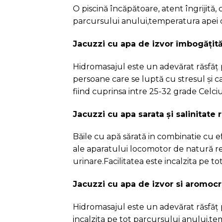
Jacuzzi cu apa de izvor si aromoc
Hidromasajul este un adevărat răsfăț p
incalzita pe tot parcursului anului,te
Piscina exterioara, jacuzzi exterio
Aceste facilitati functioneaza doar can
Sauna Finlandeza
În sauna finlandeză temperaturile aj
astfel că în cazul acestei saune corpul
care se pierde căldura în exces.Ajută 
durerea musculara si de incheieturi,dec
slabit
Salina subterna