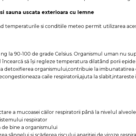
tare a mucoasei căilor respiratorii până la nivelul alveo
istemului respirator
lă de bine a organismului
ea sângelui și scăderea riscului apariției de viroze respira
ecțiuni ORL și a formelor de manifestare cauzate de ale
ilor
relaxarii,dotata cu fotolii cu functii de masaj,locul ideal
ior si exterior
masaj