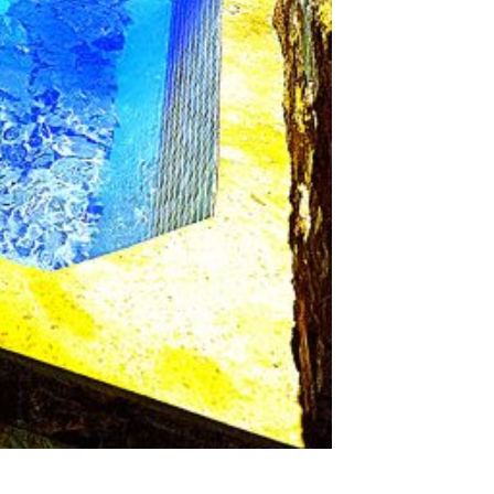
de 1,75 metri,incalzita pe tot
 organismului. Este ideal pentru
ui anului,temperatura apei de imbaiere
inefacere. Sunt indicate în afecțiuni
emului nervos, afecțiuni genito-
cuprinsa intre 25-32 grade Celcius