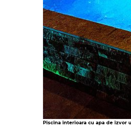
Piscina interioara cu apa de izvor 
O piscină încăpătoare, atent îngrijită,
parcursului anului,temperatura apei d
Jacuzzi cu apa de izvor îmbogăți
Hidromasajul este un adevărat răsfăț 
persoane care se luptă cu stresul și c
fiind cuprinsa intre 25-32 grade Celci
Jacuzzi cu apa sarata și salinitate 
Băile cu apă sărată in combinatie cu e
ale aparatului locomotor de natură reu
urinare.Facilitatea este incalzita pe 