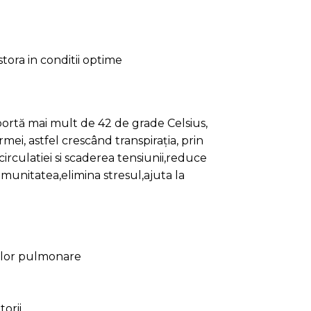
lelor pulmonare
torii
rgii
 unde te poti relaxa si revigora in